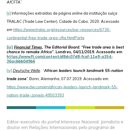
AfCFTA
”.
[ii]
Informações extraídas de página
online
da instituição suíça
TRALAC (Trade Law Center), Cidade do Cabo, 2020. Acessado
em
https://www.tralac.org/resources/our-resources/6730-
continental-free-trade-area-cfta.htmlParte
[iii]
Financial Times
, The Editorial Board.
“Free trade area is best
chance to remake Africa”
. Londres, 04/11/2019. Acessado em
https://www.ft.com/content/d8dc07d8-fcaf-11e9-a354-
36acbbb0d9b6
[iv]
Deutsche Welle
. “
African leaders launch landmark 55-nation
trade zone
”.
Bonn, Alemanha, 07.07.2019. Acessado em:
https://www.dw.com/en/african-leaders-launch-landmark-55-
nation-trade-zone/a-49503393
Editor-executivo do portal Interesse Nacional. Jornalista e
doutor em Relações Internacionais pelo programa de