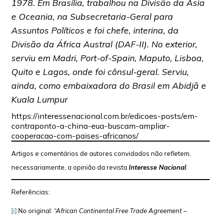
1978. Em Brasília, trabalhou na Divisão da Ásia
e Oceania, na Subsecretaria-Geral para
Assuntos Políticos e foi chefe, interina, da
Divisão da África Austral (DAF-II). No exterior,
serviu em Madri, Port-of-Spain, Maputo, Lisboa,
Quito e Lagos, onde foi cônsul-geral. Serviu,
ainda, como embaixadora do Brasil em Abidjã e
Kuala Lumpur
https://interessenacional.com.br/edicoes-posts/em-
contraponto-a-china-eua-buscam-ampliar-
cooperacao-com-paises-africanos/
Artigos e comentários de autores convidados não refletem,
necessariamente, a opinião da revista
Interesse Nacional
.
Referências:
[i]
No original:
“African Continental Free Trade Agreement –