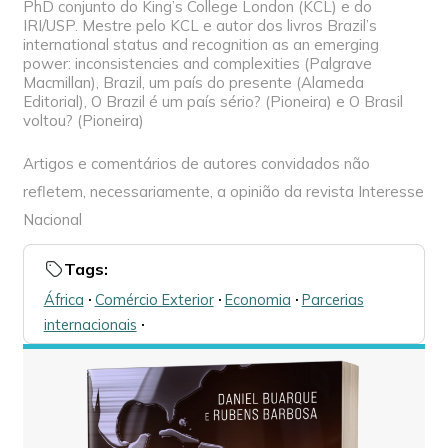
PhD conjunto do King’s College London (KCL) e do
IRI/USP. Mestre pelo KCL e autor dos livros Brazil’s
international status and recognition as an emerging
power: inconsistencies and complexities (Palgrave
Macmillan), Brazil, um país do presente (Alameda
Editorial), O Brazil é um país sério? (Pioneira) e O Brasil
voltou? (Pioneira)
Artigos e comentários de autores convidados não
refletem, necessariamente, a opinião da revista Interesse
Nacional
Tags:
África
🞌
Comércio Exterior
🞌
Economia
🞌
Parcerias
internacionais
🞌