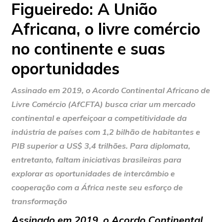
Figueiredo: A União
Africana, o livre comércio
no continente e suas
oportunidades
Assinado em 2019, o Acordo Continental Africano de
Livre Comércio (AfCFTA) busca criar um mercado
continental e aperfeiçoar a competitividade da
indústria de países com 1,2 bilhão de habitantes e
PIB superior a US$ 3,4 trilhões. Para diplomata,
entretanto, faltam iniciativas brasileiras para
explorar as oportunidades de intercâmbio e
cooperação com a África neste seu esforço de
transformação
Assinado em 2019, o Acordo Continental