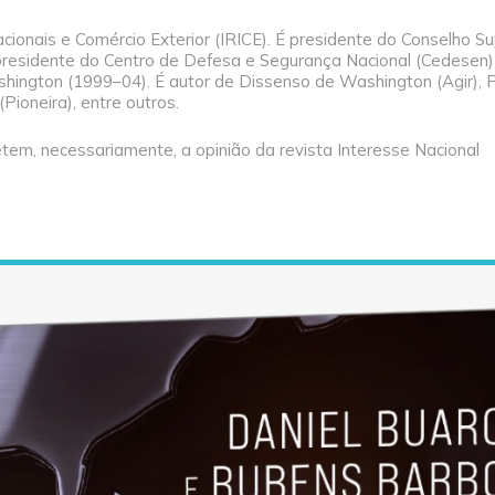
cionais e Comércio Exterior (IRICE). É presidente do Conselho Su
, presidente do Centro de Defesa e Segurança Nacional (Cedesen)
ington (1999–04). É autor de Dissenso de Washington (Agir), 
Pioneira), entre outros.
tem, necessariamente, a opinião da revista Interesse Nacional