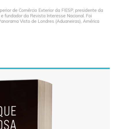
perior de Comércio Exterior da FIESP, presidente da
 e fundador da Revista Interesse Nacional. Foi
Panorama Visto de Londres (Aduaneiras), América