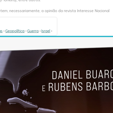
tem, necessariamente, a opinião da revista Interesse Nacional
as
🞌
Geopolítica
🞌
Guerra
🞌
Israel
🞌