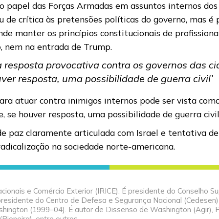
 papel das Forças Armadas em assuntos internos dos E
 de crítica às pretensões políticas do governo, mas é
nde manter os princípios constitucionais de profission
so, nem na entrada de Trump.
 resposta provocativa contra os governos das ci
ver resposta, uma possibilidade de guerra civil’
ara atuar contra inimigos internos pode ser vista com
, se houver resposta, uma possibilidade de guerra civi
e paz claramente articulada com Israel e tentativa d
radicalização na sociedade norte-americana.
cionais e Comércio Exterior (IRICE). É presidente do Conselho Su
, presidente do Centro de Defesa e Segurança Nacional (Cedesen)
ington (1999–04). É autor de Dissenso de Washington (Agir), 
Pioneira), entre outros.