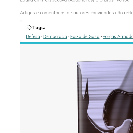
Artigos e comentários de autores convidados não refle
Tags:
Defesa
🞌
Democracia
🞌
Faixa de Gaza
🞌
Forças Armad