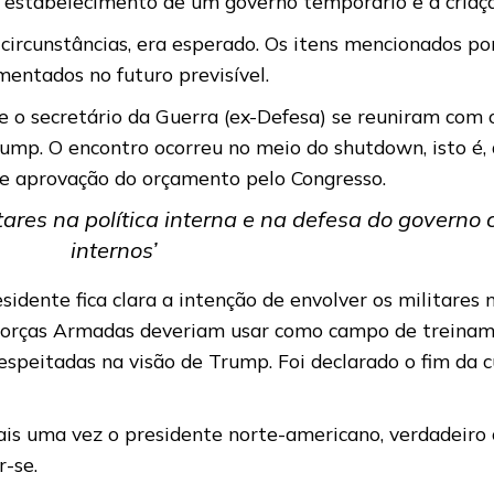
, o estabelecimento de um governo temporário e a criaç
ircunstâncias, era esperado. Os itens mencionados por 
mentados no futuro previsível.
e o secretário da Guerra (ex-Defesa) se reuniram com o
ump. O encontro ocorreu no meio do shutdown, isto é, 
de aprovação do orçamento pelo Congresso.
itares na política interna e na defesa do governo 
internos’
sidente fica clara a intenção de envolver os militares 
as Forças Armadas deveriam usar como campo de treina
respeitadas na visão de Trump. Foi declarado o fim da c
mais uma vez o presidente norte-americano, verdadeiro
r-se.