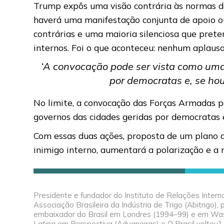
Trump expôs uma visão contrária às normas do
haverá uma manifestação conjunta de apoio ou
contrárias e uma maioria silenciosa que prete
internos. Foi o que aconteceu: nenhum aplau
‘A convocação pode ser vista como uma
por democratas e, se hou
No limite, a convocação das Forças Armadas p
governos das cidades geridas por democratas e
Com essas duas ações, proposta de um plano d
inimigo interno, aumentará a polarização e a 
Presidente e fundador do Instituto de Relações Interna
Associação Brasileira da Indústria de Trigo (Abitrigo)
embaixador do Brasil em Londres (1994–99) e em Wash
Latina em Perspectiva (Aduaneiras) e O Brasil voltou? (