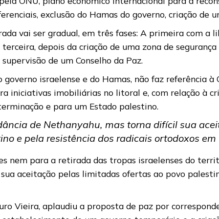
 pela ONU, plano econômico internacional para a recon
renciais, exclusão do Hamas do governo, criação de um
ada vai ser gradual, em três fases: A primeira com a l
 terceira, depois da criação de uma zona de segurança 
b supervisão de um Conselho da Paz.
o governo israelense e do Hamas, não faz referência à 
a iniciativas imobiliárias no litoral e, com relação à 
terminação e para um Estado palestino.
ância de Nethanyahu, mas torna difícil sua acei
ino e pela resistência dos radicais ortodoxos em I
s nem para a retirada das tropas israelenses do terri
sua aceitação pelas limitadas ofertas ao povo palestin
uro Vieira, aplaudiu a proposta de paz por corresponde