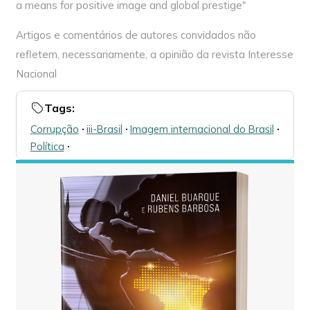
a means for positive image and global prestige"
Artigos e comentários de autores convidados não
refletem, necessariamente, a opinião da revista Interesse
Nacional
Tags:
Corrupção
🞌
iii-Brasil
🞌
Imagem internacional do Brasil
🞌
Política
🞌