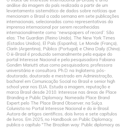
análise da imagem do país realizada a partir de um
levantamento sistemático de dados sobre notícias que
mencionam o Brasil a cada semana em sete publicações
internacionais, selecionadas como representativas da
imprensa internacional por serem reconhecidas
internacionalmente como “newspapers of record”. São
elas: The Guardian (Reino Unido), The New York Times
(Estados Unidos), El País (Espanha), Le Monde (França),
Clarín (Argentina), Público (Portugal) e China Daily (China).
O iii-Brasil é produzido semanalmente pela equipe do
portal Interesse Nacional e pela pesquisadora Fabiana
Gondim Mariutti atua como pesquisadora, professora
universitária e consultora. Ph.D. na Inglaterra, pós-
doutorado, doutorado e mestrado em Administração,
bacharel em Comunicação Social no Brasil e senior high
school year nos EUA. Estuda a imagem, reputação e
marca Brasil desde 2010. Interesse nas áreas de Place
Branding e Public Diplomacy. Nomeada Place Brand
Expert pelo The Place Brand Observer, na Suíça.
Colunista no Portal Interesse Nacional e do iii-Brasil.
Autora de artigos científicos, dois livros e sete capítulos
de livros. Em 2025, no Handbook on Public Diplomacy,
publica o capítulo "The Brazilian way: Public diplomacy as