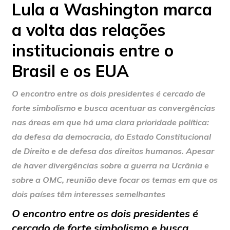
Lula a Washington marca
a volta das relações
institucionais entre o
Brasil e os EUA
O encontro entre os dois presidentes é cercado de
forte simbolismo e busca acentuar as convergências
nas áreas em que há uma clara prioridade política:
da defesa da democracia, do Estado Constitucional
de Direito e de defesa dos direitos humanos. Apesar
de haver divergências sobre a guerra na Ucrânia e
sobre a OMC, reunião deve focar os temas em que os
dois países têm interesses semelhantes
O encontro entre os dois presidentes é
cercado de forte simbolismo e busca