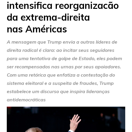
intensifica reorganizacão
da extrema-direita
nas Américas
A mensagem que Trump envia a outros líderes de
direita radical é clara: ao incitar seus seguidores
para uma tentativa de golpe de Estado, eles podem
ser recompensados nas urnas por seus apoiadores.
Com uma retórica que enfatiza a contestação do
sistema eleitoral e a suspeita de fraudes, Trump
estabelece um discurso que inspira lideranças
antidemocráticas