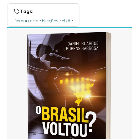
Tags:
Democracia
🞌
Eleições
🞌
EUA
🞌