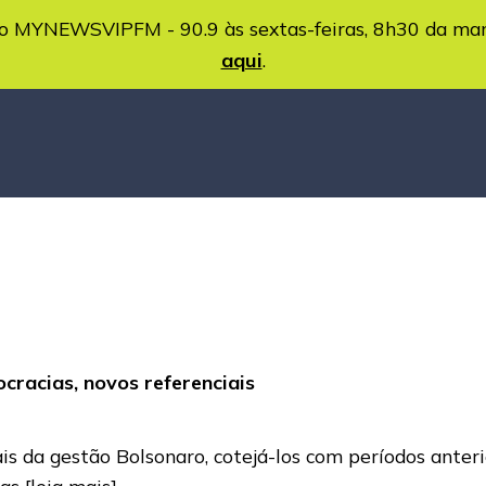
MYNEWSVIPFM - 90.9 às sextas-feiras, 8h30 da ma
aqui
.
cracias, novos referenciais
ciais da gestão Bolsonaro, cotejá-los com períodos anter
ias
[leia mais]