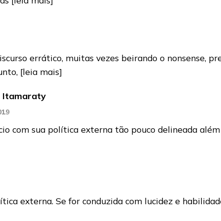
 discurso errático, muitas vezes beirando o nonsense, 
unto,
[leia mais]
o Itamaraty
019
io com sua política externa tão pouco delineada além 
tica externa. Se for conduzida com lucidez e habilida