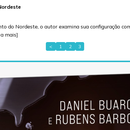
Nordeste
to do Nordeste, o autor examina sua configuração como
eia mais]
<
1
2
3
Paginação
de
posts