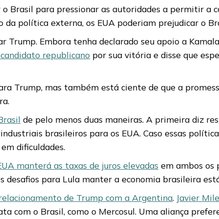
o Brasil para pressionar as autoridades a permitir a 
o da política externa, os EUA poderiam prejudicar o Br
izar Trump. Embora tenha declarado seu apoio a Kamal
 candidato republicano
por sua vitória e disse que esp
para Trump, mas também está ciente de que a promessa
ra.
rasil
de pelo menos duas maneiras. A primeira diz respe
ndustriais brasileiros para os EUA. Caso essas políti
m dificuldades.
EUA manterá as taxas de juros elevadas
em ambos os p
s desafios para Lula manter a economia brasileira está
relacionamento de Trump com a Argentina
.
Javier Mil
a com o Brasil, como o Mercosul. Uma aliança prefere