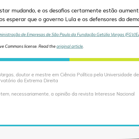
 estar mudando, e os desafios certamente estão aume
os esperar que o governo Lula e os defensores da democ
ministração de Empresas de São Paulo da Fundação Getúlio Vargas (FGV/
ive Commons license. Read the
original article
.
argas, doutor e mestre em Ciência Política pela Universidade d
vatório da Extrema Direita
tem, necessariamente, a opinião da revista Interesse Nacional