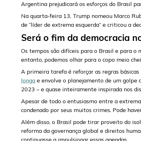
Argentina prejudicará os esforços do Brasil pa
Na quarta-feira 13, Trump nomeou Marco Rubi
de “líder de extrema esquerda” e criticou a de
Será o fim da democracia no
Os tempos são difíceis para o Brasil e para o
entanto, podemos olhar para o copo meio chei
A primeira tarefa é reforçar as regras básicas 
longa
e envolve o planejamento de um golpe de
2023 – e quase inteiramente inspirada nos dis
Apesar de todo o entusiasmo entre a extrema d
condenado por seus muitos crimes. Pode haver
Além disso, o Brasil pode tirar proveito do i
reforma da governança global e direitos human
continuasse a impulsionar essas agendas.