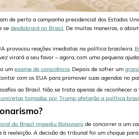
ram de perto a campanha presidencial dos Estados Uni
e se
desdobrará no Brasil
. De muitas maneiras, o abism
A provocou reações imediatas na política brasileira.
B
vez virará a seu favor – agora, com uma pequena ajuda
ndo um
exame de consciência
. Depois de sofrer um
grand
contar com os EUA para promover suas agendas no país
afios ao Brasil. Não se trata apenas de reconhecer a
concretas tomadas por Trump afetarão a política brasi
sonarismo?
toral do Brasil impediu Bolsonaro
de concorrer a um car
 à reeleição. A decisão do tribunal foi um choque para