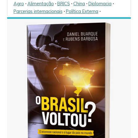
Agro
🞌
Alimentação
🞌
BRICS
🞌
China
🞌
Diplomacia
🞌
Parcerias internacionais
🞌
Política Externa
🞌