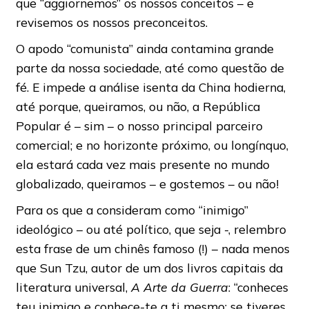
que “aggiornemos” os nossos conceitos – e
revisemos os nossos preconceitos.
O apodo “comunista” ainda contamina grande
parte da nossa sociedade, até como questão de
fé. E impede a análise isenta da China hodierna,
até porque, queiramos, ou não, a República
Popular é – sim – o nosso principal parceiro
comercial; e no horizonte próximo, ou longínquo,
ela estará cada vez mais presente no mundo
globalizado, queiramos – e gostemos – ou não!
Para os que a consideram como “inimigo”
ideológico – ou até político, que seja -, relembro
esta frase de um chinês famoso (!) – nada menos
que Sun Tzu, autor de um dos livros capitais da
literatura universal,
A Arte da Guerra
: “conheces
teu inimigo e conhece-te a ti mesmo; se tiveres