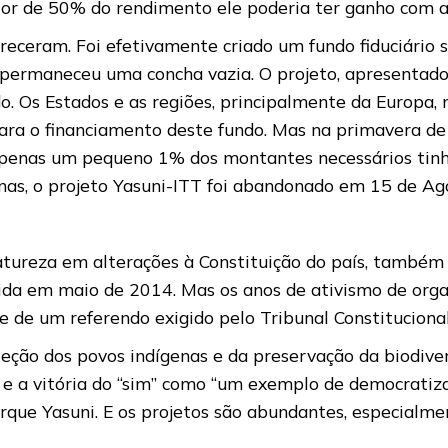
or de 50% do rendimento ele poderia ter ganho com a 
receram. Foi efetivamente criado um fundo fiduciário
 permaneceu uma concha vazia. O projeto, apresentad
o. Os Estados e as regiões, principalmente da Europa
a o financiamento deste fundo. Mas na primavera de 2
penas um pequeno 1% dos montantes necessários tinha
nas, o projeto Yasuni-ITT foi abandonado em 15 de Ag
 natureza em alterações à Constituição do país, també
edida em maio de 2014. Mas os anos de ativismo de org
 de um referendo exigido pelo Tribunal Constituciona
eção dos povos indígenas e da preservação da biodive
e a vitória do “sim” como “um exemplo de democratizaç
rque Yasuni. E os projetos são abundantes, especialme