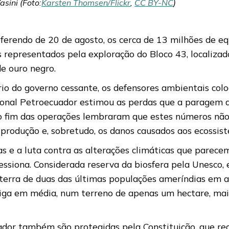
sini (Foto:
Karsten Thomsen/Flickr
,
CC BY-NC
)
erendo de 20 de agosto, os cerca de 13 milhões de equ
os representados pela exploração do Bloco 43, localiz
e ouro negro.
rio do governo cessante, os defensores ambientais col
cional Petroecuador estimou as perdas que a paragem d
 do fim das operações lembraram que estes números nã
 produção e, sobretudo, os danos causados ​​aos ecossis
as e a luta contra as alterações climáticas que parec
ssiona. Considerada reserva da biosfera pela Unesco, 
terra de duas das últimas populações ameríndias em aut
iga em média, num terreno de apenas um hectare, mai
dor também são protegidas pela Constituição, que re