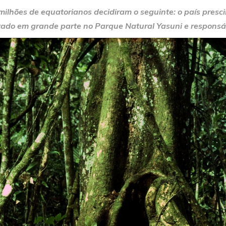
milhões de equatorianos decidiram o seguinte: o país presc
izado em grande parte no Parque Natural Yasuni e respons