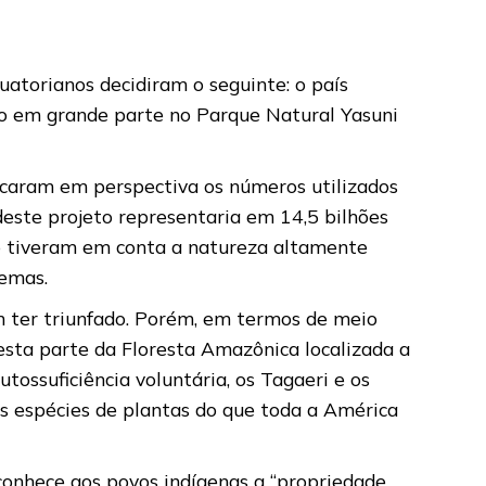
atorianos decidiram o seguinte: o país
ado em grande parte no Parque Natural Yasuni
ocaram em perspectiva os números utilizados
este projeto representaria em 14,5 bilhões
o tiveram em conta a natureza altamente
temas.
em ter triunfado. Porém, em termos de meio
esta parte da Floresta Amazônica localizada a
ossuficiência voluntária, os Tagaeri e os
s espécies de plantas do que toda a América
conhece aos povos indígenas a “propriedade