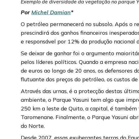
Exemplo de diversidade da vegetação no parque Ya
Por
Michel Damian
*
O petróleo permanecerá no subsolo. Após o ref
prescindirá dos ganhos financeiros inesperad
e responsável por 12% da produção nacional d
Se deixar de ganhar foi o argumento maioritá
pelos líderes políticos. Quando a empresa na
de euros ao longo de 20 anos, os defensores
flutuante dos preços do petróleo, os custos de
Através das urnas, é a protecção destas últim
ambiente, o Parque Yasuni tem algo que impre
250 km a leste de Quito, a capital, é também 
Taromenane. Finalmente, o Parque Yasuni abr
do Norte.
Desde 2007, essas exuberantes terras do Equa