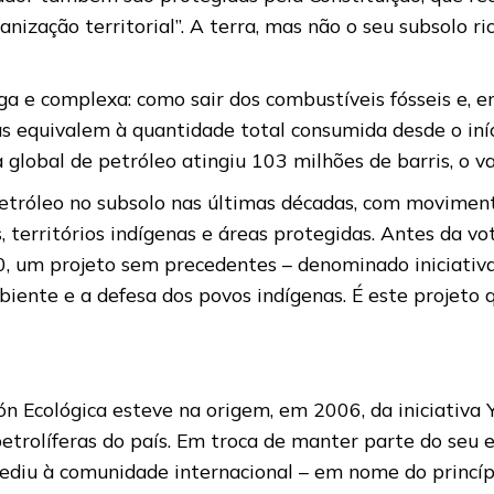
anização territorial”. A terra, mas não o seu subsolo r
ga e complexa: como sair dos combustíveis fósseis e, 
 equivalem à quantidade total consumida desde o início
a global de petróleo atingiu 103 milhões de barris, o va
petróleo no subsolo nas últimas décadas, com moviment
, territórios indígenas e áreas protegidas. Antes da v
, um projeto sem precedentes – denominado iniciativa
mbiente e a defesa dos povos indígenas. É este projeto
Ecológica esteve na origem, em 2006, da iniciativa Y
etrolíferas do país. Em troca de manter parte do seu 
ediu à comunidade internacional – em nome do princíp