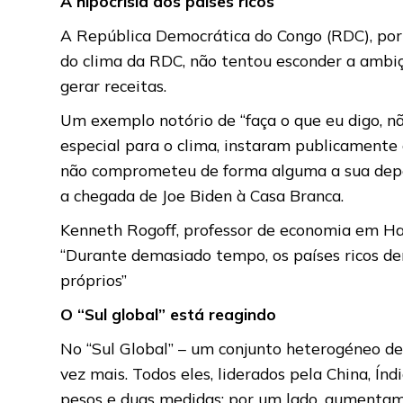
A hipocrisia dos países ricos
A República Democrática do Congo (RDC), por 
do clima da RDC, não tentou esconder a ambiçã
gerar receitas.
Um exemplo notório de “faça o que eu digo, não
especial para o clima, instaram publicamente
não comprometeu de forma alguma a sua depen
a chegada de Joe Biden à Casa Branca.
Kenneth Rogoff, professor de economia em Harv
“Durante demasiado tempo, os países ricos de
próprios”
O “Sul global” está reagindo
No “Sul Global” – um conjunto heterogéneo de p
vez mais. Todos eles, liderados pela China, Índ
pesos e duas medidas: por um lado, aumentam 