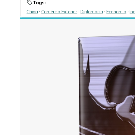
Tags:
China
🞌
Comércio Exterior
🞌
Diplomacia
🞌
Economia
🞌
In