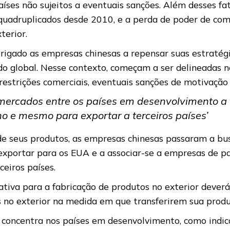
ses não sujeitos a eventuais sanções. Além desses fat
 quadruplicados desde 2010, e a perda de poder de co
terior.
igado as empresas chinesas a repensar suas estratégi
o global. Nesse contexto, começam a ser delineadas no
estrições comerciais, eventuais sanções de motivação p
ercados entre os países em desenvolvimento a f
o e mesmo para exportar a terceiros países’
 de seus produtos, as empresas chinesas passaram a b
 exportar para os EUA e a associar-se a empresas de p
eiros países.
tiva para a fabricação de produtos no exterior deverá s
 no exterior na medida em que transferirem sua produ
se concentra nos países em desenvolvimento, como ind