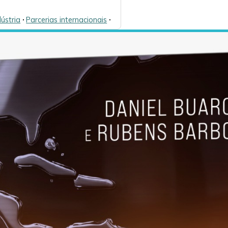
dústria
🞌
Parcerias internacionais
🞌