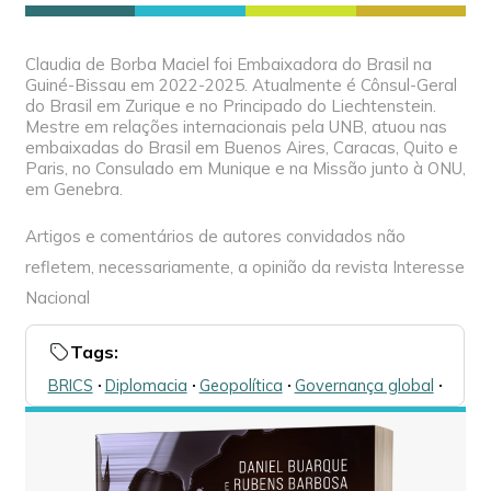
Claudia de Borba Maciel foi Embaixadora do Brasil na
Guiné-Bissau em 2022-2025. Atualmente é Cônsul-Geral
do Brasil em Zurique e no Principado do Liechtenstein.
Mestre em relações internacionais pela UNB, atuou nas
embaixadas do Brasil em Buenos Aires, Caracas, Quito e
Paris, no Consulado em Munique e na Missão junto à ONU,
em Genebra.
Artigos e comentários de autores convidados não
refletem, necessariamente, a opinião da revista Interesse
Nacional
Tags:
BRICS
🞌
Diplomacia
🞌
Geopolítica
🞌
Governança global
🞌