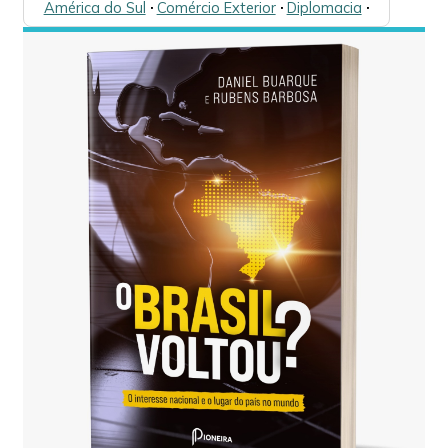
América do Sul
🞌
Comércio Exterior
🞌
Diplomacia
🞌