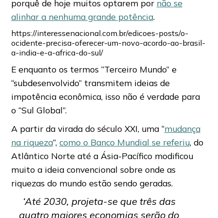
porquê de hoje muitos optarem por
não se
alinhar a nenhuma grande potência
.
https://interessenacional.com.br/edicoes-posts/o-
ocidente-precisa-oferecer-um-novo-acordo-ao-brasil-
a-india-e-a-africa-do-sul/
E enquanto os termos “Terceiro Mundo” e
“subdesenvolvido” transmitem ideias de
impotência econômica, isso não é verdade para
o “Sul Global”.
A partir da virada do século XXI, uma “
mudança
na riqueza
”,
como o Banco Mundial se referiu
, do
Atlântico Norte até a Ásia-Pacífico modificou
muito a ideia convencional sobre onde as
riquezas do mundo estão sendo geradas.
‘Até 2030, projeta-se que três das
quatro maiores economias serão do