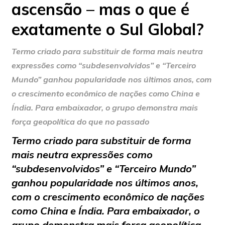
ascensão – mas o que é
exatamente o Sul Global?
Termo criado para substituir de forma mais neutra
expressões como “subdesenvolvidos” e “Terceiro
Mundo” ganhou popularidade nos últimos anos, com
o crescimento econômico de nações como China e
Índia. Para embaixador, o grupo demonstra mais
força geopolítica do que no passado
Termo criado para substituir de forma
mais neutra expressões como
“subdesenvolvidos” e “Terceiro Mundo”
ganhou popularidade nos últimos anos,
com o crescimento econômico de nações
como China e Índia. Para embaixador, o
grupo demonstra mais força geopolítica