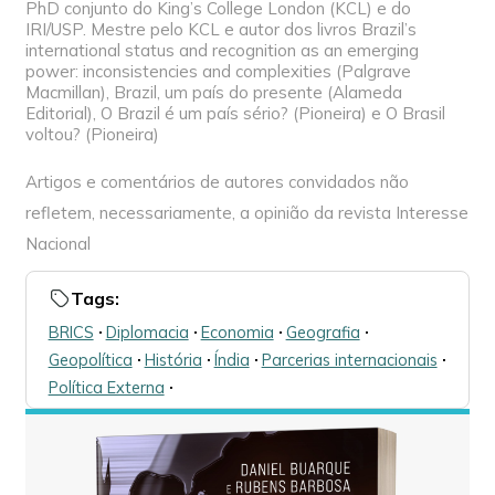
PhD conjunto do King’s College London (KCL) e do
IRI/USP. Mestre pelo KCL e autor dos livros Brazil’s
international status and recognition as an emerging
power: inconsistencies and complexities (Palgrave
Macmillan), Brazil, um país do presente (Alameda
Editorial), O Brazil é um país sério? (Pioneira) e O Brasil
voltou? (Pioneira)
Artigos e comentários de autores convidados não
refletem, necessariamente, a opinião da revista Interesse
Nacional
Tags:
BRICS
🞌
Diplomacia
🞌
Economia
🞌
Geografia
🞌
Geopolítica
🞌
História
🞌
Índia
🞌
Parcerias internacionais
🞌
Política Externa
🞌