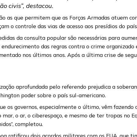
o civis”, destacou.
stão as que permitem que as Forças Armadas atuem co
am o controle das vias de acesso aos presídios do país
didas da consulta popular são necessárias para aumen
o endurecimento das regras contra o crime organizado 
mentado nos últimos anos. Após a última crise de segu
ização aprofundada pelo referendo prejudica a soberan
hington poder sobre o país sul-americano.
que os governos, especialmente o último, vêm fazendo 
, o mar, o ar, o ciberespaço, e mesmo de ter tropas no
idos”, completou.
a ratificou dois acordos militares com os EUA, que ti