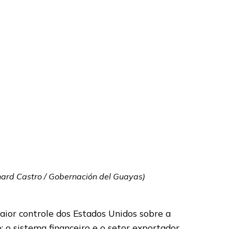
chard Castro / Gobernación del Guayas)
aior controle dos Estados Unidos sobre a
 o sistema financeiro e o setor exportador