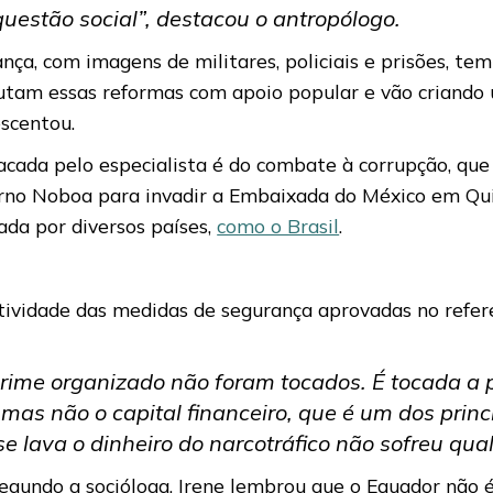
questão social”, destacou o antropólogo.
a, com imagens de militares, policiais e prisões, tem 
autam essas reformas com apoio popular e vão criando
escentou.
acada pelo especialista é do combate à corrupção, que
overno Noboa para invadir a Embaixada do México em Qu
ada por diversos países,
como o Brasil
.
etividade das medidas de segurança aprovadas no refe
crime organizado não foram tocados. É tocada a 
as não o capital financeiro, que é um dos principa
e lava o dinheiro do narcotráfico não sofreu qua
egundo a socióloga. Irene lembrou que o Equador não é