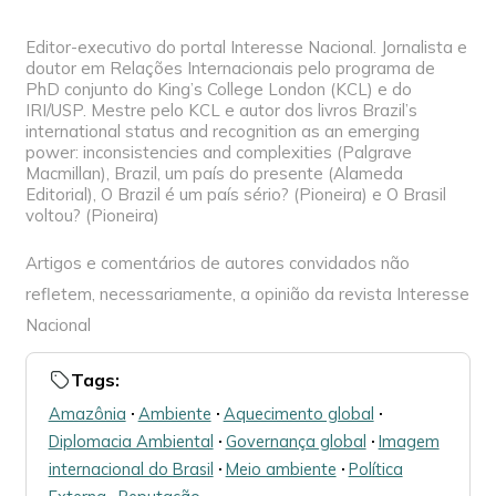
Editor-executivo do portal Interesse Nacional. Jornalista e
doutor em Relações Internacionais pelo programa de
PhD conjunto do King’s College London (KCL) e do
IRI/USP. Mestre pelo KCL e autor dos livros Brazil’s
international status and recognition as an emerging
power: inconsistencies and complexities (Palgrave
Macmillan), Brazil, um país do presente (Alameda
Editorial), O Brazil é um país sério? (Pioneira) e O Brasil
voltou? (Pioneira)
Artigos e comentários de autores convidados não
refletem, necessariamente, a opinião da revista Interesse
Nacional
Tags:
Amazônia
🞌
Ambiente
🞌
Aquecimento global
🞌
Diplomacia Ambiental
🞌
Governança global
🞌
Imagem
internacional do Brasil
🞌
Meio ambiente
🞌
Política