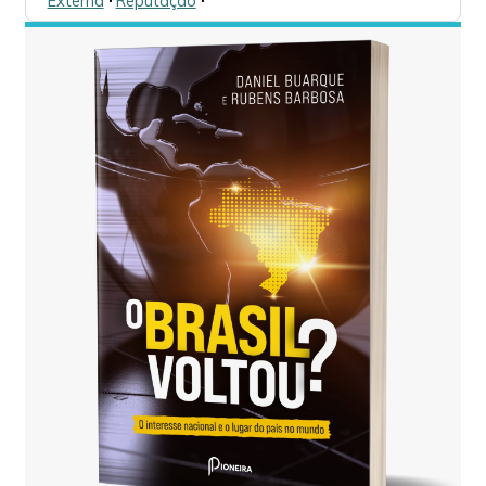
Externa
🞌
Reputação
🞌