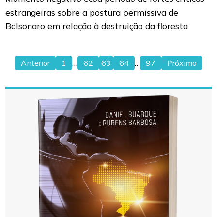
estrangeiras sobre a postura permissiva de
Bolsonaro em relação à destruição da floresta
Anterior
1
…
62
63
64
…
97
Próximo
Paginação
de
posts