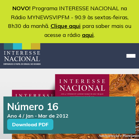
NOVO!
Programa INTERESSE NACIONAL na
Rádio MYNEWSVIPFM - 90.9 às sextas-feiras,
8h30 da manhã.
Clique aqui
para saber mais ou
acesse a rádio
aqui
.
Número 16
Ano 4 / Jan - Mar de 2012
Download PDF