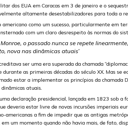
litar dos EUA em Caracas em 3 de janeiro e o sequest
vavelmente altamente desestabilizadores para toda a r
o americano como um sucesso, particularmente em term
onsternado com um claro desrespeito às normas do sist
Monroe, o passado nunca se repete linearmente,
ato, nova nas dinâmicas atuais’
acreditava ser uma era superada da chamada “diplomaci
be durante as primeiras décadas do século XX. Mas se e
rmado estar a implementar os princípios da chamada 
s dinâmicas atuais.
de uma declaração presidencial, lançada em 1823 sob a
 deveria estar livre de novas incursões imperiais eur
no-americanas a fim de impedir que as antigas metrópo
A em um momento quando não havia mais, de fato, disp