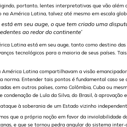
xigindo, portanto, lentes interpretativas que vão além
o na América Latina, talvez até mesmo em escala glob
na está em seu auge, o que tem criado uma dispu
edentes ao redor do continente’
mérica Latina está em seu auge, tanto como destino da
vanços tecnológicos para a maioria de seus países. Ta
 América Latina compartilhavam a visão emancipadora 
são a norma. Entender tais pontos é fundamental caso 
zadas em outros países, como Colômbia, Cuba ou mesm
te condenação de Lula da Silva, do Brasil, à aprovação 
o ataque à soberania de um Estado vizinho independent
mos que a própria noção em favor da inviolabilidade d
ricanas, e que se tornou pedra angular do sistema int