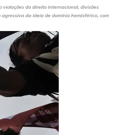
iolações do direito internacional, divisões
o agressiva da ideia de domínio hemisférico, com