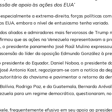
ssão de apoio às ações dos EUA’
e especialmente a extrema-direita, forças políticas com
os EUA, embora o nível de entusiasmo tenha variado.
 dos aliados e admiradores mais fervorosos de Trump 
e afirmou que as ações na Venezuela representavam a p
, o presidente panamenho José Raúl Mulino expressou
scensão do líder da oposição Edmundo González à pres
 presidente do Equador, Daniel Noboa, o presidente do 
, José Antonio Kast, regozijaram-se com a notícia da d
autoritário do chavismo e pavimentar o retorno da de
 Bolívia, Rodrigo Paz, e da Guatemala, Bernardo Arév
ezuela para um regime democrático, questionaram, no e
Bukele, frequentemente efusivo em seu apoio ao presi