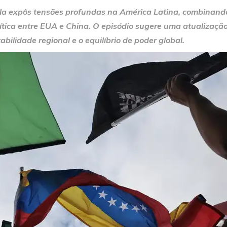
a expôs tensões profundas na América Latina, combinando v
lítica entre EUA e China. O episódio sugere uma atualizaçã
bilidade regional e o equilíbrio de poder global.