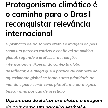
Protagonismo climático é
o caminho para o Brasil
reconquistar relevância
internacional
Diplomacia de Bolsonaro afetou a imagem do país
como um parceiro estável e confiável na política
global, segundo o professor de relações
internacionais. Apesar do contexto global
desafiador, ele alega que a política de combate ao
aquecimento global se tornou uma prioridade no
mundo e pode servir como plataforma para o país
buscar uma posição de prestígio
Diplomacia de Bolsonaro afetou a imagem
do país como um parceiro estável e