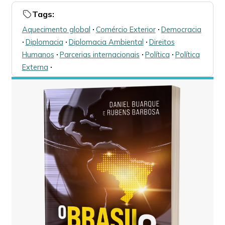
Tags:
Aquecimento global
🞌
Comércio Exterior
🞌
Democracia
🞌
Diplomacia
🞌
Diplomacia Ambiental
🞌
Direitos
Humanos
🞌
Parcerias internacionais
🞌
Política
🞌
Política
Externa
🞌