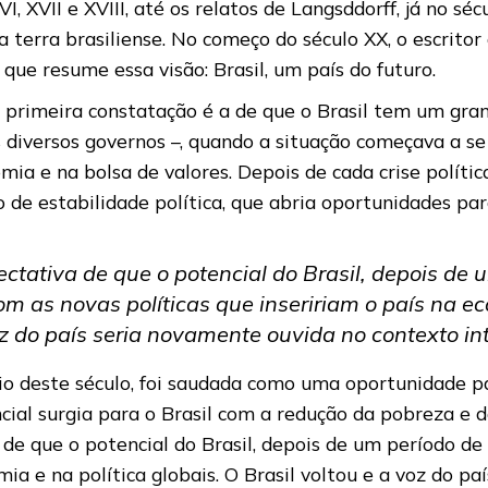
VI, XVII e XVIII, até os relatos de Langsddorff, já no sé
a terra brasiliense. No começo do século XX, o escrito
que resume essa visão: Brasil, um país do futuro.
 primeira constatação é a de que o Brasil tem um gra
s diversos governos –, quando a situação começava a se
a e na bolsa de valores. Depois de cada crise política
 de estabilidade política, que abria oportunidades pa
ectativa de que o potencial do Brasil, depois de 
om as novas políticas que inseririam o país na e
voz do país seria novamente ouvida no contexto in
nício deste século, foi saudada como uma oportunidade p
ial surgia para o Brasil com a redução da pobreza e d
 de que o potencial do Brasil, depois de um período d
mia e na política globais. O Brasil voltou e a voz do 