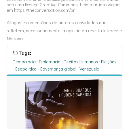
sob uma licença Creative Commons. Leia o artigo original
em https://theconversation.com/br
Artigos e comentários de autores convidados não
refletem, necessariamente, a opinião da revista Interesse
Nacional
Tags:
Democracia
🞌
Diplomacia
🞌
Direitos Humanos
🞌
Eleições
🞌
Geopolítica
🞌
Governança global
🞌
Venezuela
🞌