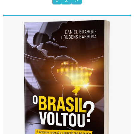
1
2
>
Paginação
de
posts