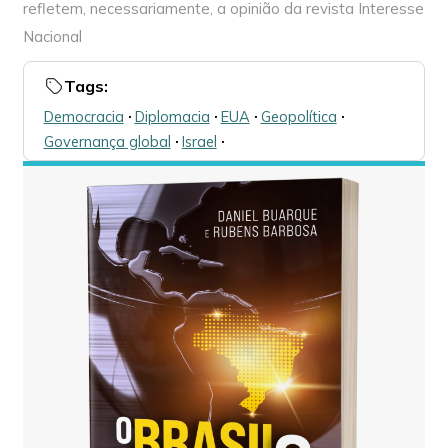
refletem, necessariamente, a opinião da revista Interesse
Nacional
Tags:
Democracia
🞌
Diplomacia
🞌
EUA
🞌
Geopolítica
🞌
Governança global
🞌
Israel
🞌