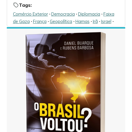
Tags:
Comércio Exterior
🞌
Democracia
🞌
Diplomacia
🞌
Faixa
de Gaza
🞌
França
🞌
Geopolítica
🞌
Hamas
🞌
Irã
🞌
Israel
🞌