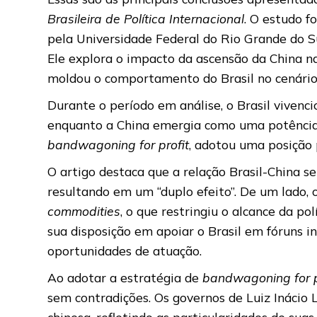
Brasileira de Política Internacional
. O estudo f
pela Universidade Federal do Rio Grande do Su
Ele explora o impacto da ascensão da China na
moldou o comportamento do Brasil no cenário i
Durante o período em análise, o Brasil vivenc
enquanto a China emergia como uma potência e
bandwagoning for profit
, adotou uma posição
O artigo destaca que a relação Brasil-China 
resultando em um “duplo efeito”. De um lado,
commodities
, o que restringiu o alcance da p
sua disposição em apoiar o Brasil em fóruns i
oportunidades de atuação.
Ao adotar a estratégia de
bandwagoning for p
sem contradições. Os governos de Luiz Inácio 
chinesa, refletindo as particularidades de suas