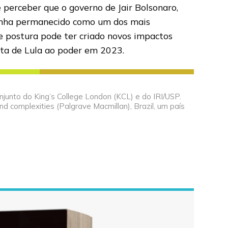
 perceber que o governo de Jair Bolsonaro,
 tenha permanecido como um dos mais
de postura pode ter criado novos impactos
lta de Lula ao poder em 2023.
njunto do King’s College London (KCL) e do IRI/USP.
nd complexities (Palgrave Macmillan), Brazil, um país