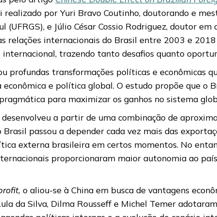
oi realizado por Yuri Bravo Coutinho, doutorando e mes
l (UFRGS), e Júlio César Cossio Rodriguez, doutor em c
s relações internacionais do Brasil entre 2003 e 2018 
nternacional, trazendo tanto desafios quanto oportuni
iou profundas transformações políticas e econômicas q
conômica e política global. O estudo propõe que o Bra
 pragmática para maximizar os ganhos no sistema glob
se desenvolveu a partir de uma combinação de aproxima
 o Brasil passou a depender cada vez mais das exporta
olítica externa brasileira em certos momentos. No ent
nternacionais proporcionaram maior autonomia ao país 
rofit,
o aliou-se à China em busca de vantagens econôm
Lula da Silva, Dilma Rousseff e Michel Temer adotaram
 agendas políticas internas e a evolução do cenário int