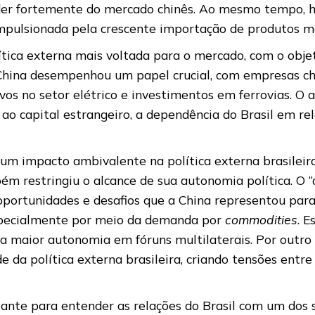
nder fortemente do mercado chinês. Ao mesmo tempo,
 impulsionada pela crescente importação de produtos m
tica externa mais voltada para o mercado, com o objet
a China desempenhou um papel crucial, com empresas ch
ivos no setor elétrico e investimentos em ferrovias.
ao capital estrangeiro, a dependência do Brasil em r
e um impacto ambivalente na política externa brasile
m restringiu o alcance de sua autonomia política. O “d
oportunidades e desafios que a China representou para
especialmente por meio da demanda por
commodities
. E
a maior autonomia em fóruns multilaterais. Por outro 
de da política externa brasileira, criando tensões ent
e para entender as relações do Brasil com um dos se