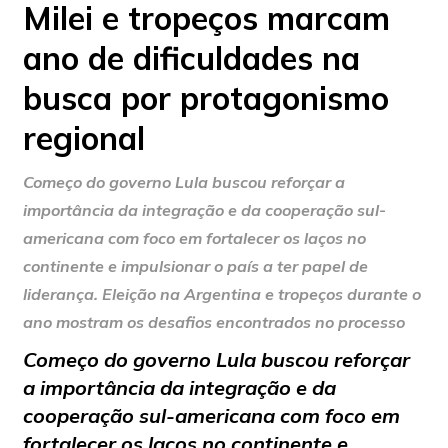
Milei e tropeços marcam
ano de dificuldades na
busca por protagonismo
regional
Começo do governo Lula buscou reforçar a
importância da integração e da cooperação sul-
americana com foco em fortalecer os laços no
continente e impulsionar o país a ter papel de
liderança. Eleição na Argentina e tropeços durante o
ano mostram os desafios encontrados no processo
Começo do governo Lula buscou reforçar
a importância da integração e da
cooperação sul-americana com foco em
fortalecer os laços no continente e