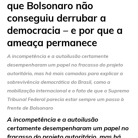
que Bolsonaro não
conseguiu derrubar a
democracia – e por que a
ameaça permanece
A incompetência e a autoilusão certamente
desempenharam um papel no fracasso do projeto
autoritário, mas há mais camadas para explicar a
sobrevivência democrática do Brasil, como a
mobilização internacional e o fato de que o Supremo
Tribunal Federal parecia estar sempre um passo à
frente de Bolsonaro
A incompetência e a autoilusão
certamente desempenharam um papel no
fracasso do projeto autoritário, mas há