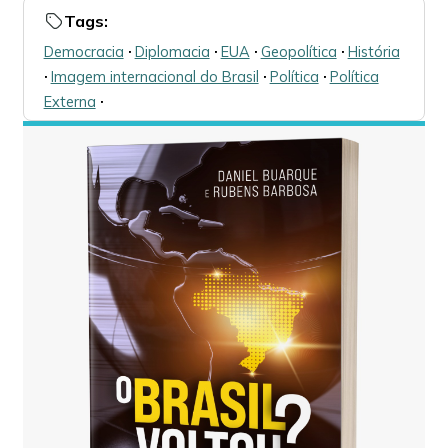
Tags:
Democracia
🞌
Diplomacia
🞌
EUA
🞌
Geopolítica
🞌
História
🞌
Imagem internacional do Brasil
🞌
Política
🞌
Política
Externa
🞌