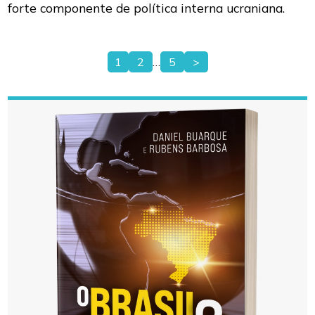
forte componente de política interna ucraniana.
1
2
…
5
>
Paginação
de
posts