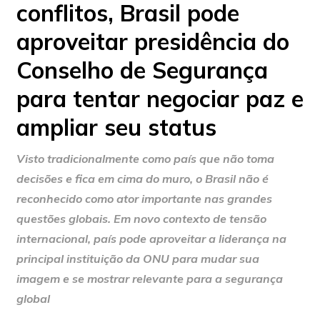
conflitos, Brasil pode
aproveitar presidência do
Conselho de Segurança
para tentar negociar paz e
ampliar seu status
Visto tradicionalmente como país que não toma
decisões e fica em cima do muro, o Brasil não é
reconhecido como ator importante nas grandes
questões globais. Em novo contexto de tensão
internacional, país pode aproveitar a liderança na
principal instituição da ONU para mudar sua
imagem e se mostrar relevante para a segurança
global