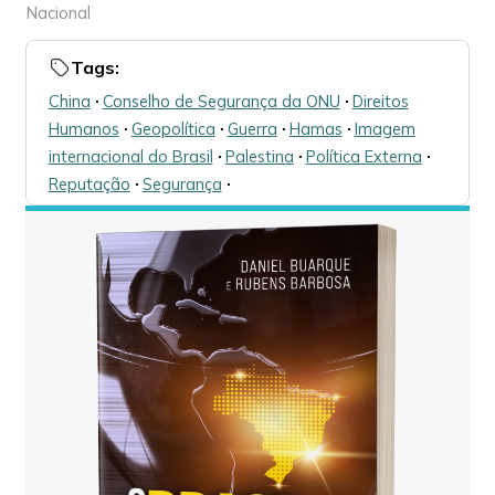
Nacional
Tags:
China
🞌
Conselho de Segurança da ONU
🞌
Direitos
Humanos
🞌
Geopolítica
🞌
Guerra
🞌
Hamas
🞌
Imagem
internacional do Brasil
🞌
Palestina
🞌
Política Externa
🞌
Reputação
🞌
Segurança
🞌