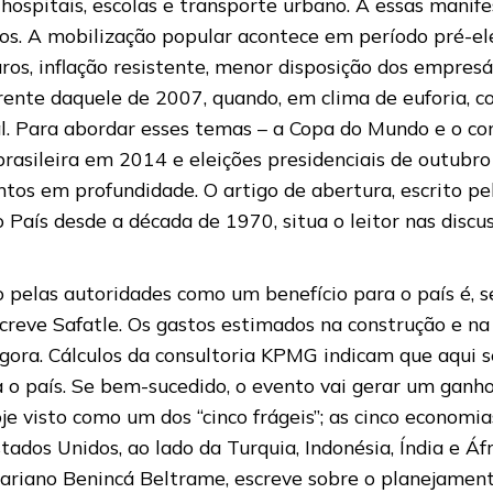
 hospitais, escolas e transporte urbano. A essas mani
cos. A mobilização popular acontece em período pré-el
ros, inflação resistente, menor disposição dos empresá
rente daquele de 2007, quando, em clima de euforia, c
al. Para abordar esses temas – a Copa do Mundo e o con
rasileira em 2014 e eleições presidenciais de outubro 
ntos em profundidade. O artigo de abertura, escrito pe
o País desde a década de 1970, situa o leitor nas dis
 pelas autoridades como um benefício para o país é, 
escreve Safatle. Os gastos estimados na construção e n
agora. Cálculos da consultoria KPMG indicam que aqui 
o país. Se bem-sucedido, o evento vai gerar um ganh
e visto como um dos “cinco frágeis”; as cinco economi
dos Unidos, ao lado da Turquia, Indonésia, Índia e Áfri
Mariano Benincá Beltrame, escreve sobre o planejamen