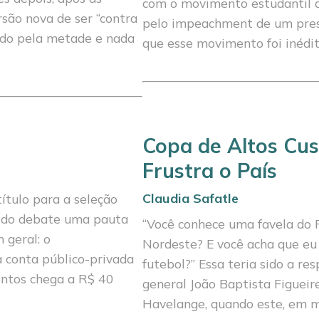
com o movimento estudantil do
são nova de ser “contra
pelo impeachment de um presi
aído pela metade e nada
que esse movimento foi inédit
Copa de Altos Cus
Frustra o País
Claudia Safatle
ítulo para a seleção
o do debate uma pauta
“Você conhece uma favela do Ri
 geral: o
Nordeste? E você acha que eu 
 a conta público-privada
futebol?” Essa teria sido a re
entos chega a R$ 40
general João Baptista Figueire
Havelange, quando este, em m