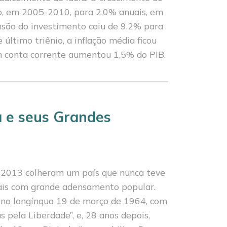
o, em 2005-2010, para 2,0% anuais, em
ão do investimen­to caiu de 9,2% para
 último triênio, a inflação média ficou
m conta corrente au­mentou 1,5% do PIB.
 e seus Grandes
 2013 colhe­ram um país que nunca teve
is com grande aden­samento popular.
 no longínquo 19 de março de 1964, com
 pela Liberdade”, e, 28 anos depois,