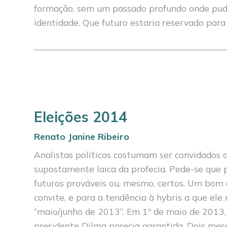
formação, sem um passado profundo onde pud
identidade. Que futuro estaria reservado par
Eleições 2014
Renato Janine Ribeiro
Analistas políticos costumam ser convi­dados 
suposta­mente laica da profecia. Pede-se que 
futuros prováveis ou, mesmo, cer­tos. Um bom
convite, e para a ten­dência à hybris a que el
“maio/junho de 2013”. Em 1º de maio de 2013, 
presidente Dilma parecia garantida. Dois mese