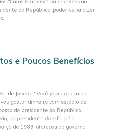
s “Caras Pinta­das”, na mobilização
dente da República, poder-se-ia dizer
o.
tos e Poucos Benefícios
o de Janei­ro? Você já viu a seca do
vou gastar dinheiro com estádio de
s­posta do presidente da República,
do, ao presidente da Fifa, João
arço de 1983, ofe­receu ao governo