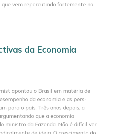
 que vem repercu­tindo fortemente na
ctivas da Economia
mist apontou o Brasil em matéria de
desempenho da economia e as pers­
am para o país. Três anos depois, a
argu­mentando que a economia
o ministro da Fazenda. Não é difícil ver
adicalmente de ideia. O crescimento do