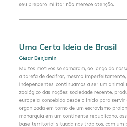
seu preparo militar não merece atenção.
Uma Certa Ideia de Brasil
César Benjamin
Muitos motivos se somaram, ao longo da nossa h
a tarefa de decifrar, mesmo imperfeitamente, o
independentes, continuamos a ser um animal 
zoológico das nações: sociedade recente, pro
europeia, concebida desde o início para servi
organizada em torno de um escravismo prolong
monar­quia em um continente republicano, a
base territorial situada nos trópi­cos, com u