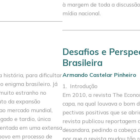
à margem de toda a discussão
mídia nacional.
Desafios e Perspe
Brasileira
Armando Castelar Pinheiro
istória, para dificultar
 enig­ma brasileiro. Já
1. Introdução
muito estranho no
Em 2010, a revista The Econo
duto da expansão
capa, na qual louvava o bom 
r ao mercado mundial,
pectivas positivas que se abri
ado e tardio, única
revista publicou reportagem 
ssentada em uma extensa
desandara, pedindo a cabeça d
m povo em processo de
por que a revista mudou tão r