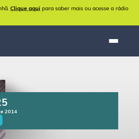
nhã.
Clique aqui
para saber mais ou acesse a rádio
25
de 2014