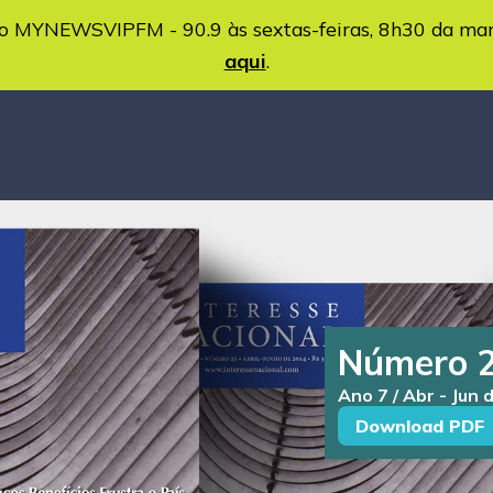
MYNEWSVIPFM - 90.9 às sextas-feiras, 8h30 da ma
aqui
.
Número 
Ano 7 / Abr - Jun 
Download PDF