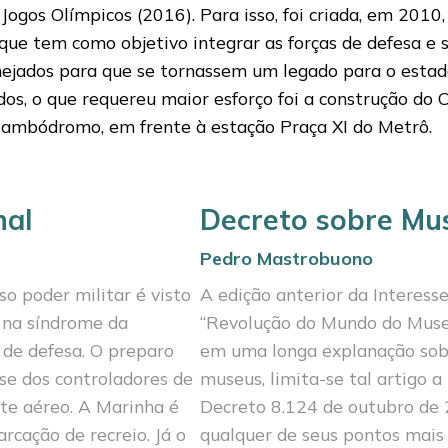
ogos Olímpicos (2016). Para isso, foi criada, em 2010
que tem como objetivo integrar as forças de defesa e
jados para que se tornassem um legado para o estado, 
odos, o que requereu maior esforço foi a construção do
o Sambódromo, em frente à estação Praça XI do Metrô.
nal
Decreto sobre Mus
Pedro Mastrobuono
so poder militar é visto
A edição anterior da Interesse
 na sín­drome da
“Revolução do Mundo do Museu
 de defesa. O preparo
em uma longa explanação sobr
ise dos controlado­res de
museus, li­mita-se tal artigo
te aéreo. A Marinha é
Decreto 8.124 de outubro de
cação de recreio. Já o
qualquer de seus pon­tos mais