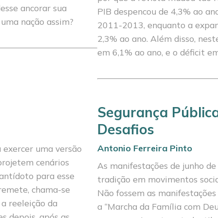
esse ancorar sua
PIB despencou de 4,3% ao an
a uma nação assim?
2011-2013, enquanto a expans
2,3% ao ano. Além disso, neste
em 6,1% ao ano, e o déficit e
Segurança Pública
Desafios
Antonio Ferreira Pinto
a exercer uma versão
projetem cenários
As manifestações de junho de
 antídoto para esse
tradição em movimentos socia
e remete, chama-se
Não fossem as manifestações
a reeleição da
a “Marcha da Família com Deus
s depois, após as