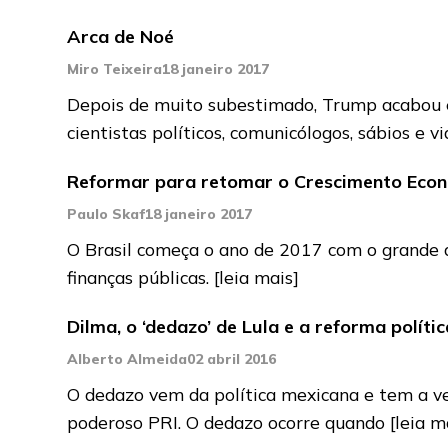
Arca de Noé
Miro Teixeira
18 janeiro 2017
Depois de muito subestimado, Trump acabou el
cientistas políticos, comunicólogos, sábios e 
Reformar para retomar o Crescimento Eco
Paulo Skaf
18 janeiro 2017
O Brasil começa o ano de 2017 com o grande des
finanças públicas.
[leia mais]
Dilma, o ‘dedazo’ de Lula e a reforma polític
Alberto Almeida
02 abril 2016
O dedazo vem da política mexicana e tem a ver
poderoso PRI. O dedazo ocorre quando
[leia m