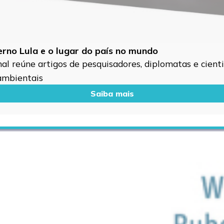
verno Lula e o lugar do país no mundo
l reúne artigos de pesquisadores, diplomatas e cientis
 ambientais
Saiba mais