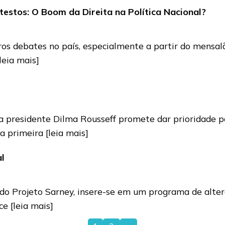
estos: O Boom da Direita na Política Nacional?
os debates no país, especialmente a partir do mensalã
[leia mais]
a presidente Dilma Rousseff promete dar prioridade p
la primeira
[leia mais]
al
 Projeto Sarney, insere-se em um programa de altera
ace
[leia mais]