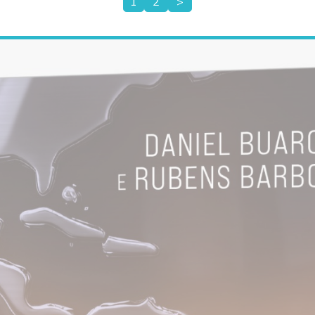
1
2
>
Paginação
de
posts