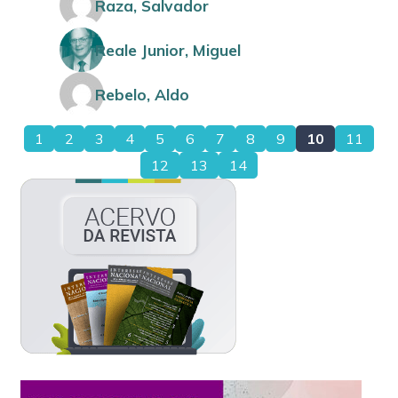
Raza, Salvador
Reale Junior, Miguel
Rebelo, Aldo
1
2
3
4
5
6
7
8
9
10
11
12
13
14