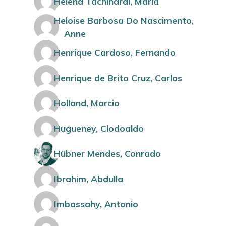
Helena Tachinardi, Maria
Heloise Barbosa Do Nascimento,
Anne
Henrique Cardoso, Fernando
Henrique de Brito Cruz, Carlos
Holland, Marcio
Hugueney, Clodoaldo
Hübner Mendes, Conrado
Ibrahim, Abdulla
Imbassahy, Antonio