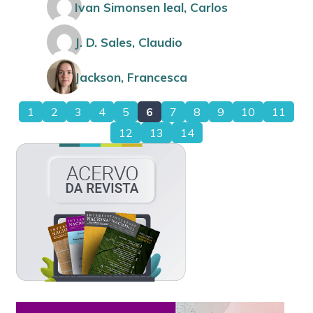
Ivan Simonsen leal, Carlos
J. D. Sales, Claudio
Jackson, Francesca
1
2
3
4
5
6
7
8
9
10
11
12
13
14