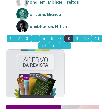
Mohallem, Michael Freitas
Mollicone, Bianca
Monebhurrun, Nitish
1
2
3
4
5
6
7
8
9
10
11
12
13
14