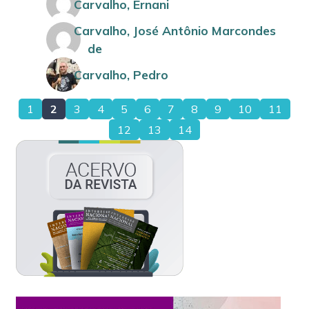
Carvalho, Ernani
Carvalho, José Antônio Marcondes
de
Carvalho, Pedro
1
2
3
4
5
6
7
8
9
10
11
12
13
14