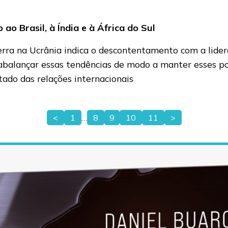
ao Brasil, à Índia e à África do Sul
ra na Ucrânia indica o descontentamento com a lideran
abalançar essas tendências de modo a manter esses paí
ado das relações internacionais
<
1
…
8
9
10
11
>
Paginação
de
posts