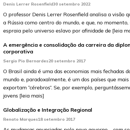
Denis Lerrer Rosenfield
30 setembro 2022
O professor Denis Lerrer Rosenfield analisa a visão 
a Rússia como centro do mundo, e que, no momento, 
espraia pelo universo eslavo por afinidade de
[leia m
A emergência e consolidação da carreira da diplo
corporativa
Sergio Pio Bernardes
20 setembro 2017
O Brasil ainda é uma das economias mais fechadas d
mundo e, paradoxalmente, é um dos países que mais
exportam “cérebros”. Se, por exemplo, perguntássem
jovens
[leia mais]
Globalização e Integração Regional
Renato Marques
18 setembro 2017
As mudanças anunciadas pelo novo governo – com se