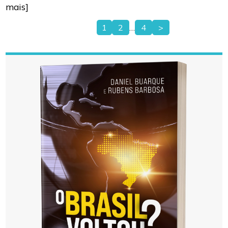
mais]
1
2
…
4
>
Paginação
de
posts