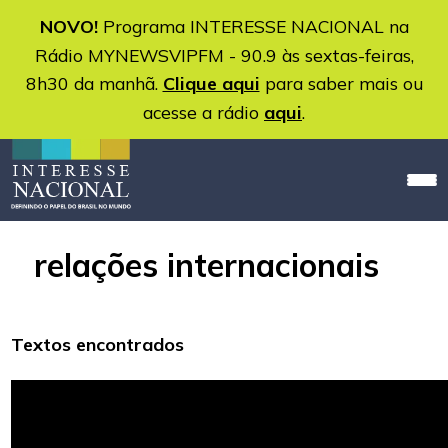
NOVO!
Programa INTERESSE NACIONAL na
Rádio MYNEWSVIPFM - 90.9 às sextas-feiras,
8h30 da manhã.
Clique aqui
para saber mais ou
acesse a rádio
aqui
.
relações internacionais
Textos encontrados