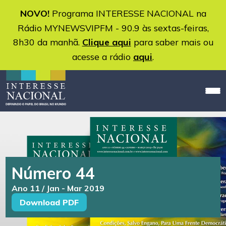
NOVO!
Programa INTERESSE NACIONAL na
Rádio MYNEWSVIPFM - 90.9 às sextas-feiras,
8h30 da manhã.
Clique aqui
para saber mais ou
acesse a rádio
aqui
.
Número 44
Ano 11 / Jan - Mar 2019
Download PDF