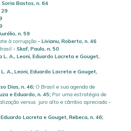
e Soria Bastos
,
n. 64
. 29
29
29
urélio
,
n. 59
ate à corrupção
-
Livianu, Roberto
,
n. 46
rasil
-
Skaf, Paulo
,
n. 50
 L. A.
,
Leoni, Eduardo Lacreta
e
Gouget,
L. A.
,
Leoni, Eduardo Lacreta
e
Gouget,
oso Dias
,
n. 46
;
O Brasil e sua agenda de
ouza e Eduardo
,
n. 45
;
Por uma estratégia de
alização versus juro alto e câmbio apreciado
-
, Eduardo Lacreta
e
Gouget, Rebeca
,
n. 46
;