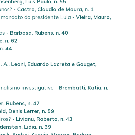
osenberg, Luís Paulo
,
n. 55
anos?
-
Castro, Claudio de Moura
,
n. 1
o mandato do presidente Lula
-
Vieira, Mauro
,
as
-
Barbosa, Rubens
,
n. 40
pe
,
n. 62
n. 44
. A.
,
Leoni, Eduardo Lacreta
e
Gouget,
rnalismo investigativo
-
Brembatti, Katia
,
n.
er, Rubens
,
n. 47
ld, Denis Lerrer
,
n. 59
iros?
-
Livianu, Roberto
,
n. 43
denstein, Lidia
,
n. 39
jack, Andrei
,
Araujo, Moacyr
,
Pedron,