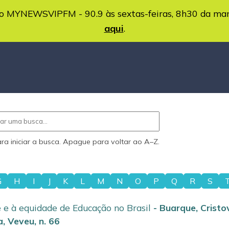
MYNEWSVIPFM - 90.9 às sextas-feiras, 8h30 da ma
aqui
.
ara iniciar a busca. Apague para voltar ao A–Z.
G
H
I
J
K
L
M
N
O
P
Q
R
S
 e à equidade de Educação no Brasil
-
Buarque, Crist
a, Veveu
,
n. 66