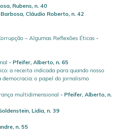
osa, Rubens
,
n. 40
-
Barbosa, Cláudio Roberto
,
n. 42
Corrupção – Algumas Reflexões Éticas
-
nal
-
Pfeifer, Alberto
,
n. 65
co: a receita indicada para quando nosso
a democracia: o papel do jornalismo
urança multidimensional
-
Pfeifer, Alberto
,
n.
Goldenstein, Lidia
,
n. 39
xandre
,
n. 55