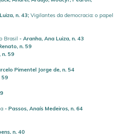
Luiza
,
n. 43
;
Vigilantes da democracia: o papel
 Brasil
-
Aranha, Ana Luiza
,
n. 43
 Renato
,
n. 59
,
n. 59
rcelo Pimentel Jorge de
,
n. 54
. 59
59
la
-
Passos, Anaís Medeiros
,
n. 64
bens
,
n. 40