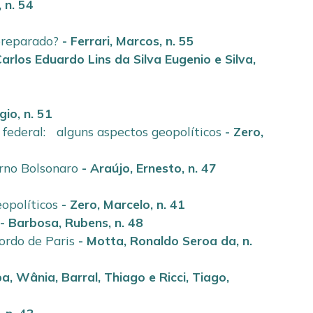
,
n. 54
preparado?
-
Ferrari, Marcos
,
n. 55
Carlos Eduardo Lins da Silva Eugenio
e
Silva,
gio
,
n. 51
federal: alguns aspectos geopolíticos
-
Zero,
erno Bolsonaro
-
Araújo, Ernesto
,
n. 47
opolíticos
-
Zero, Marcelo
,
n. 41
-
Barbosa, Rubens
,
n. 48
rdo de Paris
-
Motta, Ronaldo Seroa da
,
n.
ba, Wânia
,
Barral, Thiago
e
Ricci, Tiago
,