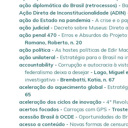
ação diplomática do Brasil (retrocessos)
-
Ba
Ação Direta de Inconstitucionalidade (ADIN)
ação do Estado na pandemia
-
A crise e o p
ação judicial
-
Decreto sobre Museus: Direto 
ação penal 470
-
Erros e Absurdos do Projeto
Romano, Roberto
,
n. 20
ação política
-
As hostes políticas de Edir Ma
ação unilateral
-
Estratégia para o Brasil na
accountability
-
Corrupção e autocracia à vist
federalismo deixa a desejar
-
Lago, Miguel
investigativo
-
Brembatti, Katia
,
n. 67
aceleração do aquecimento global
-
Estratég
65
aceleração dos ciclos de inovação
-
4ª Revol
acertos focados
-
Carroças com GPS
-
Troste
acessão Brasil à OCDE
-
Oportunidades do Br
acesso a conteúdo
-
Novas formas de censur