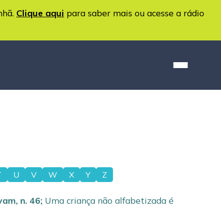
nhã.
Clique aqui
para saber mais ou acesse a rádio
T
U
V
W
X
Y
Z
ovam
,
n. 46
;
Uma criança não alfabetizada é