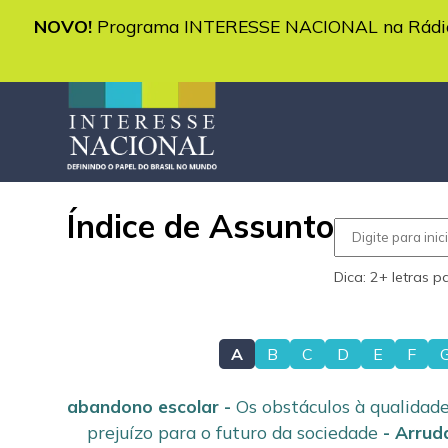
NOVO!
Programa INTERESSE NACIONAL na Rádio 
Índice de Assunto
Buscar
no
índice
Dica: 2+ letras p
A
B
C
D
E
F
abandono escolar
-
Os obstáculos à qualidade
prejuízo para o futuro da sociedade
-
Arrud