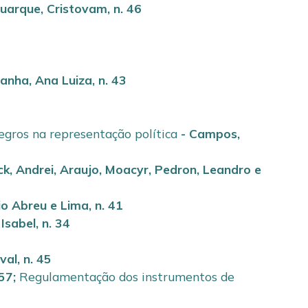
uarque, Cristovam
,
n. 46
anha, Ana Luiza
,
n. 43
negros na representação política
-
Campos,
ck, Andrei
,
Araujo, Moacyr
,
Pedron, Leandro
e
gio Abreu e Lima
,
n. 41
 Isabel
,
n. 34
val
,
n. 45
 57
;
Regulamentação dos instrumentos de