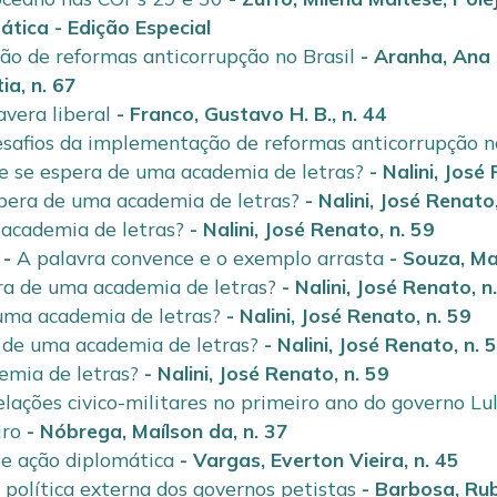
ática - Edição Especial
ão de reformas anticorrupção no Brasil
-
Aranha, Ana 
tia
,
n. 67
vera liberal
-
Franco, Gustavo H. B.
,
n. 44
esafios da implementação de reformas anticorrupção no
e se espera de uma academia de letras?
-
Nalini, José
pera de uma academia de letras?
-
Nalini, José Renato
academia de letras?
-
Nalini, José Renato
,
n. 59
-
A palavra convence e o exemplo arrasta
-
Souza, Ma
ra de uma academia de letras?
-
Nalini, José Renato
,
n
uma academia de letras?
-
Nalini, José Renato
,
n. 59
 de uma academia de letras?
-
Nalini, José Renato
,
n. 
emia de letras?
-
Nalini, José Renato
,
n. 59
lações civico-militares no primeiro ano do governo Lu
iro
-
Nóbrega, Maílson da
,
n. 37
 e ação diplomática
-
Vargas, Everton Vieira
,
n. 45
 política externa dos governos petistas
-
Barbosa, Ru