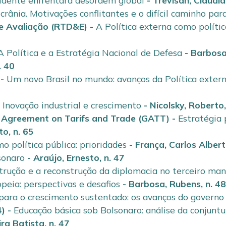
idente enfrentará desordem global
-
Trevisan, Cláudia
rânia. Motivações conflitantes e o difícil caminho par
e Avaliação (RTD&E)
-
A Política externa como polític
A Política e a Estratégia Nacional de Defesa
-
Barbosa
. 40
-
Um novo Brasil no mundo: avanços da Política exter
-
Inovação industrial e crescimento
-
Nicolsky, Roberto
l Agreement on Tarifs and Trade (GATT)
-
Estratégia 
rto
,
n. 65
o política pública: prioridades
-
França, Carlos Alber
sonaro
-
Araújo, Ernesto
,
n. 47
trução e a reconstrução da diplomacia no terceiro ma
peia: perspectivas e desafios
-
Barbosa, Rubens
,
n. 4
para o crescimento sustentado: os avanços do governo
4)
-
Educação básica sob Bolsonaro: análise da conjuntu
ira Batista
,
n. 47