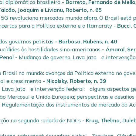
al diplomático brasileiro
-
Barreto, Fernando de Mello
Falcão, Joaquim
e
Livianu, Roberto
,
n. 65
-
5G revoluciona mercados mundo afora. O Brasil está 
certos para a Política externa e o Itamaraty
-
Bucci, 
 dos governos petistas
-
Barbosa, Rubens
,
n. 40
ucídides às hostilidades sino-americanas
-
Amaral, Ser
 Penal
-
Mudança de governo, Lava Jato e intervenção 
 Brasil no mundo: avanços da Política externa no gov
rial e crescimento
-
Nicolsky, Roberto
,
n. 39
 Lava Jato e intervenção federal: alguns aspectos ge
ão Mercosul e União Europeia: perspectivas e desafios
-
Regulamentação dos instrumentos de mercado do Aco
ção na segunda rodada de NDCs
-
Krug, Thelma
,
Dule