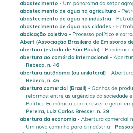
abastecimento
-
Um panorama do setor agrop
abastecimento de água na agricultura
-
Petr
abastecimento de água na indústria
-
Petrob
abastecimento de água nas cidades
-
Petrob
abdicação coletiva
-
Processo político e corro
Abert (Associação Brasileira de Emissoras d
abertura (estado de São Paulo)
-
Pandemia, q
abertura ao comércio internacional
-
Abertur
Rebeca
,
n. 46
abertura autônoma (ou unilateral)
-
Abertura
Rebeca
,
n. 46
abertura comercial (Brasil)
-
Ganhos de produ
reformas: entre as urgências da sociedade e
Política Econômica para crescer e gerar em
Pereira, Luiz Carlos Bresser
,
n. 39
abertura da economia
-
Abertura comercial n
Um novo caminho para a indústria
-
Passos