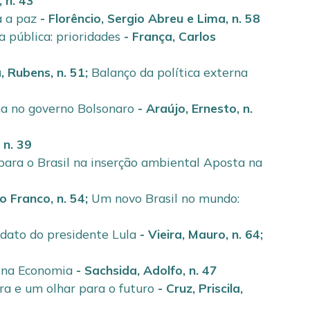
,
n. 43
a a paz
-
Florêncio, Sergio Abreu e Lima
,
n. 58
a pública: prioridades
-
França, Carlos
, Rubens
,
n. 51
;
Balanço da política externa
na no governo Bolsonaro
-
Araújo, Ernesto
,
n.
,
n. 39
para o Brasil na inserção ambiental Aposta na
to Franco
,
n. 54
;
Um novo Brasil no mundo:
ndato do presidente Lula
-
Vieira, Mauro
,
n. 64
;
8
 na Economia
-
Sachsida, Adolfo
,
n. 47
ra e um olhar para o futuro
-
Cruz, Priscila
,