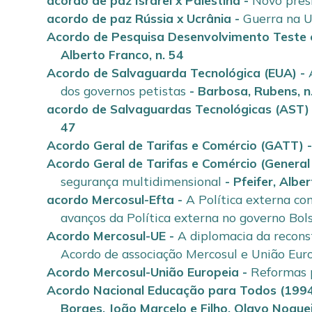
acordo de paz Israrel x Palestina
-
Novo pres
acordo de paz Rússia x Ucrânia
-
Guerra na Uc
Acordo de Pesquisa Desenvolvimento Teste 
Alberto Franco
,
n. 54
Acordo de Salvaguarda Tecnológica (EUA)
-
dos governos petistas
-
Barbosa, Rubens
,
n
acordo de Salvaguardas Tecnológicas (AST)
47
Acordo Geral de Tarifas e Comércio (GATT)
Acordo Geral de Tarifas e Comércio (Genera
segurança multidimensional
-
Pfeifer, Albe
acordo Mercosul-Efta
-
A Política externa com
avanços da Política externa no governo Bol
Acordo Mercosul-UE
-
A diplomacia da recons
Acordo de associação Mercosul e União Euro
Acordo Mercosul-União Europeia
-
Reformas 
Acordo Nacional Educação para Todos (199
Borges, João Marcelo
e
Filho, Olavo Nogue