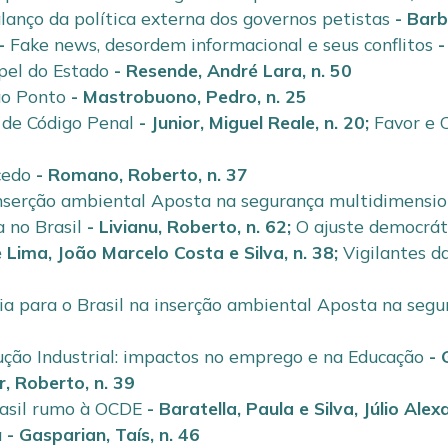
lanço da política externa dos governos petistas
-
Barb
-
Fake news, desordem informacional e seus conflitos
apel do Estado
-
Resende, André Lara
,
n. 50
ao Ponto
-
Mastrobuono, Pedro
,
n. 25
 de Código Penal
-
Junior, Miguel Reale
,
n. 20
;
Favor e 
cedo
-
Romano, Roberto
,
n. 37
 inserção ambiental Aposta na segurança multidimensio
a no Brasil
-
Livianu, Roberto
,
n. 62
;
O ajuste democráti
e
Lima, João Marcelo Costa e Silva
,
n. 38
;
Vigilantes d
ia para o Brasil na inserção ambiental Aposta na seg
ução Industrial: impactos no emprego e na Educação
-
r, Roberto
,
n. 39
asil rumo à OCDE
-
Baratella, Paula
e
Silva, Júlio Ale
a
-
Gasparian, Taís
,
n. 46