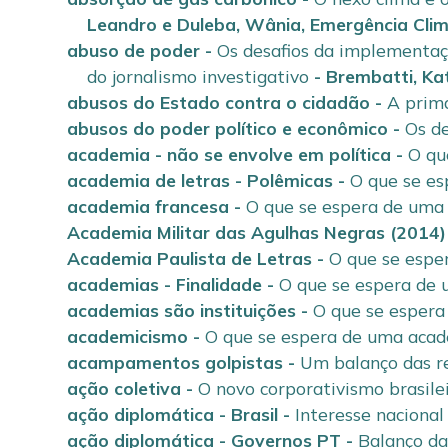
Leandro
e
Duleba, Wânia
,
Emergência Clim
abuso de poder
-
Os desafios da implementaç
do jornalismo investigativo
-
Brembatti, Ka
abusos do Estado contra o cidadão
-
A prima
abusos do poder político e econômico
-
Os d
academia - não se envolve em política
-
O qu
academia de letras - Polêmicas
-
O que se es
academia francesa
-
O que se espera de uma 
Academia Militar das Agulhas Negras (2014)
Academia Paulista de Letras
-
O que se espe
academias - Finalidade
-
O que se espera de 
academias são instituições
-
O que se espera
academicismo
-
O que se espera de uma acad
acampamentos golpistas
-
Um balanço das re
ação coletiva
-
O novo corporativismo brasile
ação diplomática - Brasil
-
Interesse nacional
ação diplomática - Governos PT
-
Balanço da