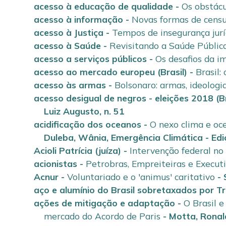
acesso à educação de qualidade
-
Os obstácu
acesso à informação
-
Novas formas de cens
acesso à Justiça
-
Tempos de insegurança jurí
acesso à Saúde
-
Revisitando a Saúde Pública
acesso a serviços públicos
-
Os desafios da i
acesso ao mercado europeu (Brasil)
-
Brasil:
acesso às armas
-
Bolsonaro: armas, ideologi
acesso desigual de negros - eleições 2018 (Br
Luiz Augusto
,
n. 51
acidificação dos oceanos
-
O nexo clima e oc
Duleba, Wânia
,
Emergência Climática - Edi
Acioli Patrícia (juíza)
-
Intervenção federal no
acionistas
-
Petrobras, Empreiteiras e Execut
Acnur
-
Voluntariado e o 'animus' caritativo
-
aço e alumínio do Brasil sobretaxados por 
ações de mitigação e adaptação
-
O Brasil 
mercado do Acordo de Paris
-
Motta, Ronal