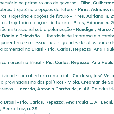
ecuário no primeiro ano de governo
-
Filho, Guilherm
obras: trajetória e opções de futuro
-
Pires, Adriano
,
n
ras: trajetória e opções de futuro
-
Pires, Adriano
,
n. 
ras: trajetória e opções de futuro
-
Pires, Adriano
,
n. 
são institucional sob a polarização
-
Ruediger, Marco A
e Rádio e Televisão
-
Liberdade de imprensa e o comb
uarentena e recessão: novos grandes desafios para o B
a comercial no Brasil
-
Pio, Carlos
,
Repezza, Ana Paula
 comercial no Brasil
-
Pio, Carlos
,
Repezza, Ana Paula 
tividade com abertura comercial
-
Cardoso, José Vell
 o provincianismo dos políticos
-
Viola, Creomar de S
pregos
-
Lacerda, Antonio Corrêa de
,
n. 46
;
Reindustri
o Brasil
-
Pio, Carlos
,
Repezza, Ana Paula L. A.
,
Leoni
, Pedro Luiz
,
n. 39