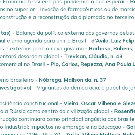
-
Economia brasileira pós-pandemia: o que esperar
-
R
ensino superior - Invasão de farmacêuticas ou de marci
construção e a reconstrução da diplomacia no terceir
tas)
-
Balanço da política externa dos governos petist
nal e uma agenda para unir o Brasil
-
d'Avila, Luiz Feli
os e externos para o novo governo
-
Barbosa, Rubens
,
rentará desordem global
-
Trevisan, Cláudia
,
n. 43
omercial no Brasil
-
Pio, Carlos
,
Repezza, Ana Paula L
smo brasileiro
-
Nóbrega, Maílson da
,
n. 37
nvestigativo)
-
Vigilantes da democracia: o papel do jo
siliência constitucional
-
Vieira, Oscar Vilhena
e
Glez
ia a Rússia como centro da civilização global
-
Rosenfie
rupção continuará como principal angústia dos brasile
o Industrial: impactos no emprego e na Educação
-
Gol
oceano nas COPs 29 e 30
-
Zuffo, Milena Maltese
,
Pole