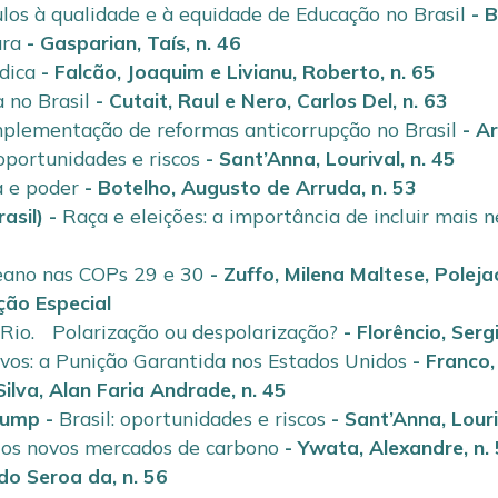
los à qualidade e à equidade de Educação no Brasil
-
B
ura
-
Gasparian, Taís
,
n. 46
dica
-
Falcão, Joaquim
e
Livianu, Roberto
,
n. 65
 no Brasil
-
Cutait, Raul
e
Nero, Carlos Del
,
n. 63
mplementação de reformas anticorrupção no Brasil
-
Ar
 oportunidades e riscos
-
Sant’Anna, Lourival
,
n. 45
a e poder
-
Botelho, Augusto de Arruda
,
n. 53
asil)
-
Raça e eleições: a importância de incluir mais 
eano nas COPs 29 e 30
-
Zuffo, Milena Maltese
,
Poleja
ção Especial
 Rio. Polarização ou despolarização?
-
Florêncio, Ser
ivos: a Punição Garantida nos Estados Unidos
-
Franco,
Silva, Alan Faria Andrade
,
n. 45
Trump
-
Brasil: oportunidades e riscos
-
Sant’Anna, Louri
e os novos mercados de carbono
-
Ywata, Alexandre
,
n.
do Seroa da
,
n. 56